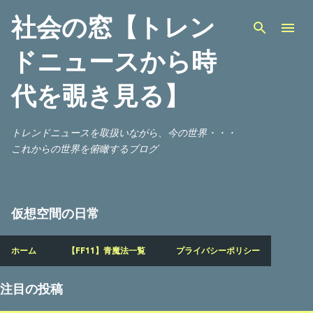
スキップしてメイン コンテンツに移動
社会の窓【トレン
ドニュースから時
代を覗き見る】
トレンドニュースを取扱いながら、今の世界・・・
これからの世界を俯瞰するブログ
仮想空間の日常
ホーム
【FF11】青魔法一覧
プライバシーポリシー
注目の投稿
投