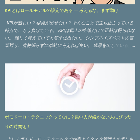
代のこれだけグローバル化が進んでしまった世界ではまず無理で
KPIとはロールモデルの設定である ― 考えるな、まず動け
しょう。そうなった時に行きつく先はどこになるのか・・・
KPIが難しい？ 根拠が出せない？ そんなことで立ち止まっている
時点で、もう負けている。 KPIは机上の空論だけで正解は得られな
い。 難しく考えていても答えは出ない。 シンプルイズベストの言
葉通り、肩肘張らずに単純に考えれば良い。 成果を出している人
の行動を数値に写し取ること ──それだけだ。 「目標を達成してい
る人ならこうしているはずだ」から導いた指標を掲げれば良い。
営業なら「1日10件訪問」。 マーケなら「週2本の新規コンテン
ツ」。 机の上で悩むな。現場の成功者を真似ろ。 そして行動す
る。行動しながら思考する。 止まって考えるな、動きながら考え
ろ。 完璧なKPIなど存在しない。 行動して、修正して、また動く
──それだけが前進の道だ。 KPIの本質は「ロールモデルの行動の
定量化」 KPI（Key Performance Indicator）は“測るための指
標”だ。 だが、本当に測るべきものは何か。 答えはシンプルだ。
ポモドーロ・テクニックってなに？集中力が続かない人にぴった
成果を出している人の行動 である。 ドラッカーはこう言った。
りの時間術！
「測定できるものは管理できる」。 行動を数値化するからこそ、
管理でき、改善できるのだ。 営業：ノルマ達成者は「1日10件訪問
よし！ポモドーロ・テクニックで効率よくタスク管理＆作業しち