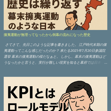
攘夷運動が無理ってなったから倒幕の流れになった歴史
さてさて、先日このような記事を書きました。 江戸時代末期の攘
夷運動ってこんな感じだったのか？ 来たる2025年7月20日参議院
選挙 幕末の攘夷運動の様だなぁと。 しかし、幕末の攘夷運動はど
うなったかと言うと、実行が難しい現実を知ると幕府では日本を
守るのは難しいと判断。その流れは倒幕へと向かっていきまし
た。 今結構日本の内部って緊迫してきている感じがするんですよ
ね。チョットした何かで一気に世論が傾く。 徐々にバランスを崩
している人を想像してもらえるとわかるんですが、右に傾いたの
で左にバランスを取ろうとすると反動で大きく左に傾いて慌てて
右に戻そうとすると揺り戻しでもっとバランスを崩してどんどん
グラグラして倒れる。 今の日本ってそんな感じがすごいするんで
すよね。 そして歴史は繰り返す。 幕末でさえ無理だった攘夷。 現